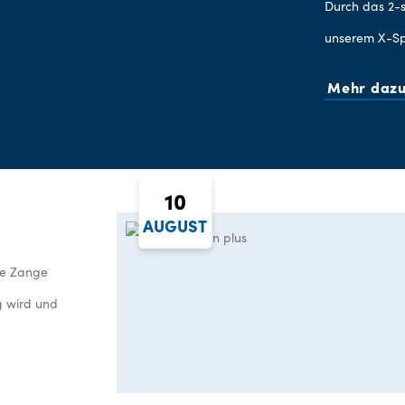
Durch das 2-s
unserem X-Spa
Mehr daz
10
AUGUST
die Zange
 wird und