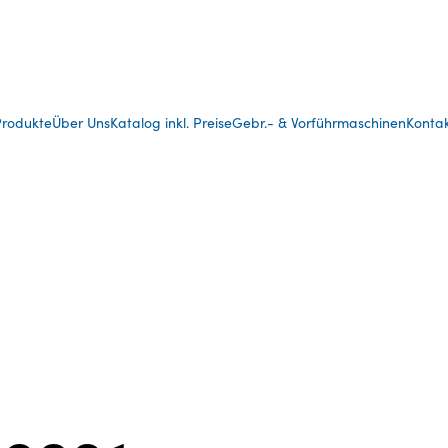
rodukte
Über Uns
Katalog inkl. Preise
Gebr.- & Vorführmaschinen
Konta