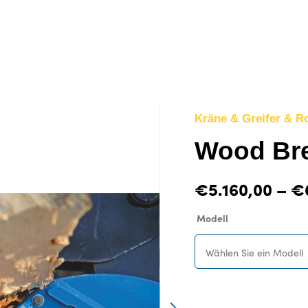
log inkl. Preise
Gebr.- & Vorführmaschinen
Kontakt
Kräne & Greifer & R
Wood Br
€
5.160,00
–
€
Modell
Wählen Sie ein Modell