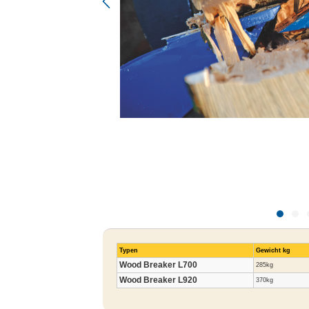
Typen
Gewicht kg
Wood Breaker L700
285kg
Wood Breaker L920
370kg