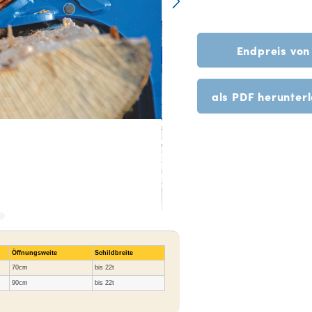
Endpreis vo
als PDF herunter
Öffnungsweite
Schildbreite
70cm
bis 22t
90cm
bis 22t