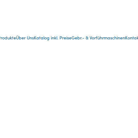
rodukte
Über Uns
Katalog inkl. Preise
Gebr.- & Vorführmaschinen
Konta