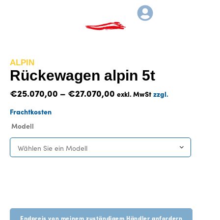
ALPIN
Rückewagen alpin 5t
€
25.070,00
–
€
27.070,00
exkl. MwSt
zzgl.
Frachtkosten
Modell
Wählen Sie ein Modell
Endpreis von meinem zuständigem Händler anfordern