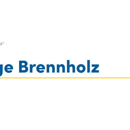
log inkl. Preise
Gebr.- & Vorführmaschinen
Kontakt
z“
ge Brennholz