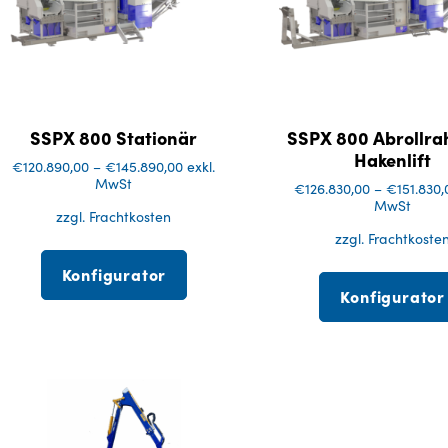
SSPX 800 Stationär
SSPX 800 Abrollra
Hakenlift
€
120.890,00
–
€
145.890,00
exkl.
MwSt
€
126.830,00
–
€
151.830,
MwSt
zzgl. Frachtkosten
zzgl. Frachtkoste
Konfigurator
Konfigurator