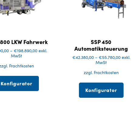
 800 LKW Fahrwerk
SSP 450
Automatiksteuerung
90,00
–
€
198.890,00
exkl.
MwSt
€
42.380,00
–
€
55.780,00
exkl.
MwSt
zzgl. Frachtkosten
zzgl. Frachtkosten
Konfigurator
Konfigurator