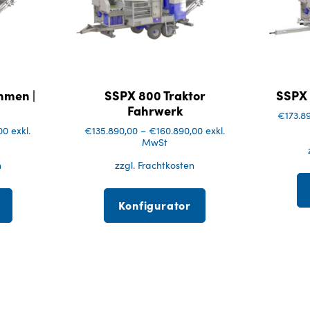
hmen |
SSPX 800 Traktor
SSPX
Fahrwerk
€
173.8
00
exkl.
€
135.890,00
–
€
160.890,00
exkl.
MwSt
n
zzgl. Frachtkosten
Konfigurator