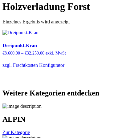
Holzverladung Forst
Einzelnes Ergebnis wird angezeigt
Dreipunkt-Kran
Preisspanne:
€
8.600,00
–
€
32.250,00
exkl. MwSt
€8.600,00
Dieses
bis
zzgl. Frachtkosten
Konfigurator
Produkt
€32.250,00
weist
mehrere
Varianten
auf.
Weitere Kategorien entdecken
Die
Optionen
können
auf
der
ALPIN
Produktseite
gewählt
werden
Zur Kategorie