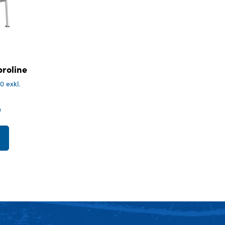
roline
00
exkl.
n