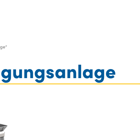
log inkl. Preise
Gebr.- & Vorführmaschinen
Kontakt
age“
igungsanlage