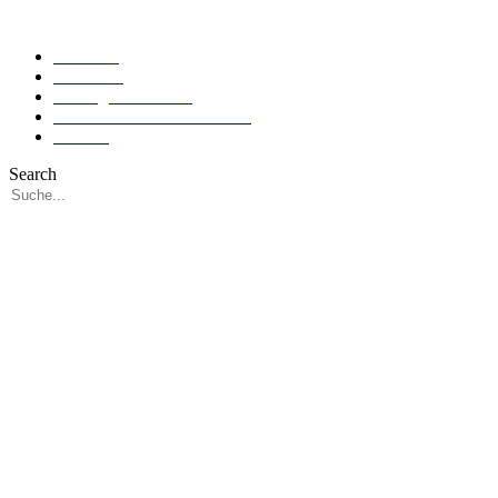
Produkte
Über Uns
Katalog inkl. Preise
Gebr.- & Vorführmaschinen
Kontakt
Search