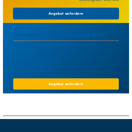
Angebot anfordern
Leasingbeispiel Rückewagen BK 8000
A
nschaffungswert: ab 54.540€
Anzahlung: 20%
Leasingdauer: 48 Monate
Leasingrate: 849,76€
Angebot anfordern