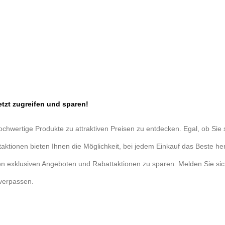
log inkl. Preise
Gebr.- & Vorführmaschinen
Kontakt
tzt zugreifen und sparen!
hochwertige Produkte zu attraktiven Preisen zu entdecken. Egal, ob Si
aktionen bieten Ihnen die Möglichkeit, bei jedem Einkauf das Beste he
en exklusiven Angeboten und Rabattaktionen zu sparen. Melden Sie si
 verpassen.